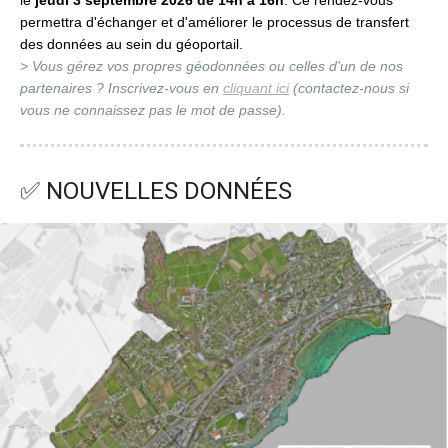
le
jeudi 3 septembre 2026 de 14h à 16h
. Ce rendez-vous
permettra d'échanger et d'améliorer le processus de transfert
des données au sein du géoportail.
> Vous gérez vos propres géodonnées ou celles d'un de nos
partenaires ? Inscrivez-vous en
cliquant ici
(contactez-nous si
vous ne connaissez pas le mot de passe).
✅ NOUVELLES DONNÉES