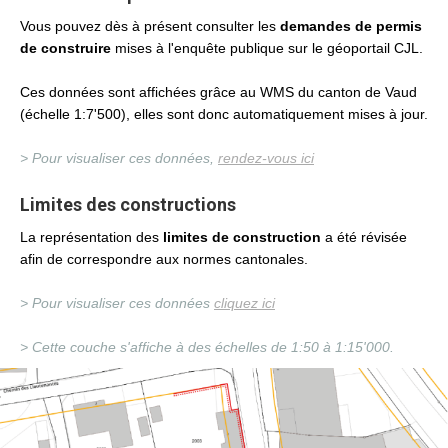
Vous pouvez dès à présent consulter les
demandes de permis
de construire
mises à l'enquête publique sur le géoportail CJL.
Ces données sont affichées grâce au WMS du canton de Vaud
(échelle 1:7'500), elles sont donc automatiquement mises à jour.
> Pour visualiser ces données,
rendez-vous ici
Limites des constructions
La représentation des
limites de construction
a été révisée
afin de correspondre aux normes cantonales.
> Pour visualiser ces données
cliquez ici
> Cette couche s'affiche à des échelles de 1:50 à 1:15'000.